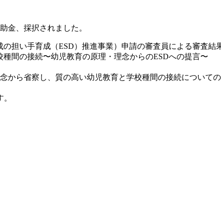
費補助金、採択されました。
達成の担い手育成（ESD）推進事業）申請の審査員による審査結
校種間の接続〜幼児教育の原理・理念からのESDへの提言〜
理念から省察し、質の高い幼児教育と学校種間の接続について
す。