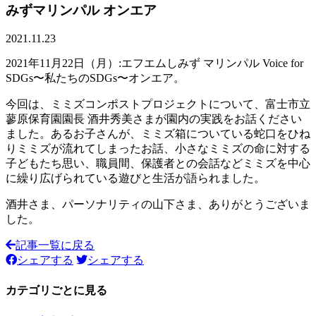
みずマリンパル オンエア
2021.11.23
2021年11月22日（月）:エフエムしみず マリンパル Voice for
SDGs〜私たちのSDGs〜オンエア。
今回は、ミミズコンポストプロジェクトについて、富士市立
蓼原保育園園長 酒井秀美さまが園内の実践をお話ください
ました。あるお子さんが、ミミズ箱についている蛇口をひね
りミミズが流れてしまったお話、小さなミミズの命に対する
子どもたち思い、職員間、保護者との会話などミミズを中心
に繰り広げられている遊びと生活が語られました。
酒井さま、パーソナリティの山下さま、ありがとうございま
した。
記事一覧に戻る
シェアする
シェアする
カテゴリごとに見る