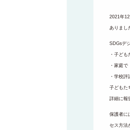
2021年
ありまし
SDGs
・子ども
・家庭で
・学校評
子どもた
詳細に報
保護者に
セス方法