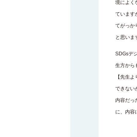
境によく
ています
てがっか
と思いま
SDGs
生方から
【先生よ
できない
内容だっ
に、内容