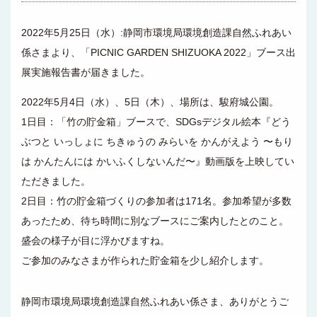
2022年5月25日（水）:静岡市環境局環境創造課自然ふれあい
係さまより、「PICNIC GARDEN SHIZUOKA 2022」ブース出
展実施報告書が届きました。
2022年5月4日（水）、5日（木）、場所は、駿府城公園。
1日目：「竹の貯金箱」ブースで、SDGsデジタル絵本『どう
ぶつと いっしょに ちきゅうの みらいを かんがえよう 〜もり
は かんたんには かいふくしないんだ〜』動画版を上映してい
ただきました。
2日目：竹の貯金箱づくりの参加者は171名。参加希望が多数
あったため、待ち時間に別なブースにご案内したとのこと。
盛会の様子が目に浮かびますね。
ご参加のみなさまが作られた貯金箱を少し紹介します。
静岡市環境局環境創造課自然ふれあい係さま、ありがとうご