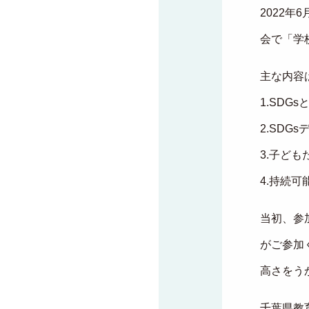
2022年
会で「学
主な内容
1.SDGs
2.SDG
3.子ど
4.持続
当初、参
がご参加
高さをう
千葉県教