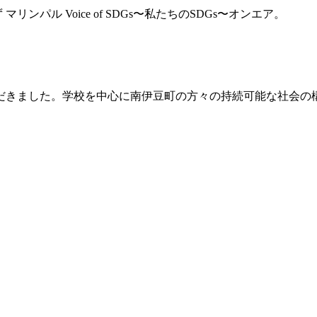
リンパル Voice of SDGs〜私たちのSDGs〜オンエア。
だきました。学校を中心に南伊豆町の方々の持続可能な社会の