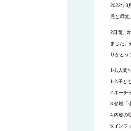
2022年
児と環境
2日間、
ました。
りがとう
1-1.人
1-2.子
2.ネー
3.領域
4.内容の
5.イン