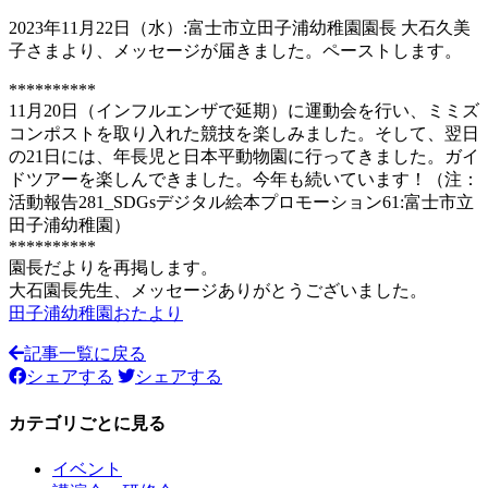
2023年11月22日（水）:富士市立田子浦幼稚園園長 大石久美
子さまより、メッセージが届きました。ペーストします。
**********
11月20日（インフルエンザで延期）に運動会を行い、ミミズ
コンポストを取り入れた競技を楽しみました。そして、翌日
の21日には、年長児と日本平動物園に行ってきました。ガイ
ドツアーを楽しんできました。今年も続いています！（注：
活動報告281_SDGsデジタル絵本プロモーション61:富士市立
田子浦幼稚園）
**********
園長だよりを再掲します。
大石園長先生、メッセージありがとうございました。
田子浦幼稚園おたより
記事一覧に戻る
シェアする
シェアする
カテゴリごとに見る
イベント