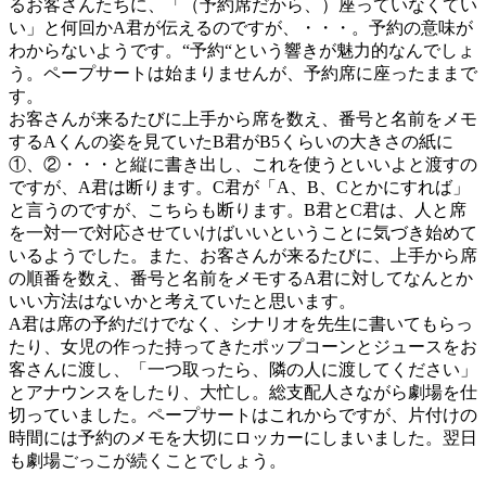
るお客さんたちに、「（予約席だから、）座っていなくてい
い」と何回かA君が伝えるのですが、・・・。予約の意味が
わからないようです。“予約“という響きが魅力的なんでしょ
う。ペープサートは始まりませんが、予約席に座ったままで
す。
お客さんが来るたびに上手から席を数え、番号と名前をメモ
するAくんの姿を見ていたB君がB5くらいの大きさの紙に
①、②・・・と縦に書き出し、これを使うといいよと渡すの
ですが、A君は断ります。C君が「A、B、Cとかにすれば」
と言うのですが、こちらも断ります。B君とC君は、人と席
を一対一で対応させていけばいいということに気づき始めて
いるようでした。また、お客さんが来るたびに、上手から席
の順番を数え、番号と名前をメモするA君に対してなんとか
いい方法はないかと考えていたと思います。
A君は席の予約だけでなく、シナリオを先生に書いてもらっ
たり、女児の作った持ってきたポップコーンとジュースをお
客さんに渡し、「一つ取ったら、隣の人に渡してください」
とアナウンスをしたり、大忙し。総支配人さながら劇場を仕
切っていました。ペープサートはこれからですが、片付けの
時間には予約のメモを大切にロッカーにしまいました。翌日
も劇場ごっこが続くことでしょう。