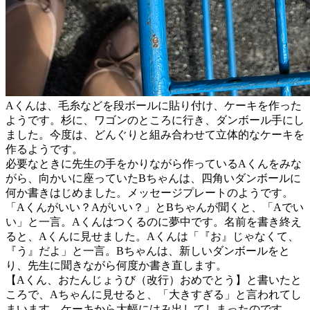
Aくんは、毛糸などを段ボールに貼り付け、ケーキを作った
ようです。杉に、ワゴンのところに行き、ダンボール手にし
ました。今度は、どんぐりと組み合わせて立体的なケーキを
作るようです。
必要なときに先生の手をかりながら作っているAくんをみな
がら、向かいに座っていたBちゃんは、四角いダンボールに
何か書きはじめました。メッセージプレートのようです。
「Aくんがいい？Aがいい？」とBちゃんが聞くと、「Aでい
い」と一言。Aくんはつくるのに夢中です。名前を書き終え
ると、Aくんに見せました。Aくんは「『お』じゃなくて、
『う』だよ」と一言。Bちゃんは、新しいダンボールをと
り、先生に聞きながら何度か書き直します。
【Aくん、おたんじょうび（改行）おめでとう】と書いたと
ころで、Aちゃんに見せると、「大きすぎる」と言われてし
まいます。ケーキから大幅にはみ出してしまったのです。