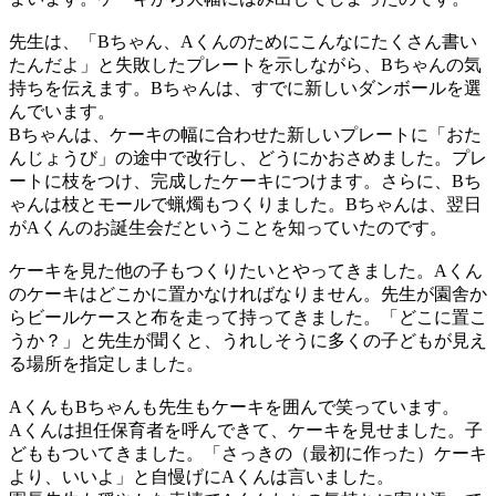
先生は、「Bちゃん、Aくんのためにこんなにたくさん書い
たんだよ」と失敗したプレートを示しながら、Bちゃんの気
持ちを伝えます。Bちゃんは、すでに新しいダンボールを選
んでいます。
Bちゃんは、ケーキの幅に合わせた新しいプレートに「おた
んじょうび」の途中で改行し、どうにかおさめました。プレ
ートに枝をつけ、完成したケーキにつけます。さらに、Bち
ゃんは枝とモールで蝋燭もつくりました。Bちゃんは、翌日
がAくんのお誕生会だということを知っていたのです。
ケーキを見た他の子もつくりたいとやってきました。Aくん
のケーキはどこかに置かなければなりません。先生が園舎か
らビールケースと布を走って持ってきました。「どこに置こ
うか？」と先生が聞くと、うれしそうに多くの子どもが見え
る場所を指定しました。
AくんもBちゃんも先生もケーキを囲んで笑っています。
Aくんは担任保育者を呼んできて、ケーキを見せました。子
どももついてきました。「さっきの（最初に作った）ケーキ
より、いいよ」と自慢げにAくんは言いました。