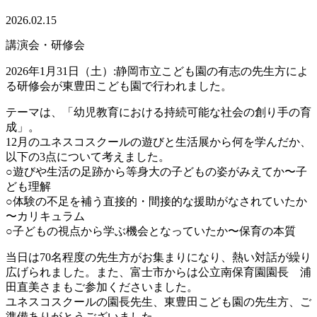
2026.02.15
講演会・研修会
2026年1月31日（土）:静岡市立こども園の有志の先生方によ
る研修会が東豊田こども園で行われました。
テーマは、「幼児教育における持続可能な社会の創り手の育
成」。
12月のユネスコスクールの遊びと生活展から何を学んだか、
以下の3点について考えました。
○遊びや生活の足跡から等身大の子どもの姿がみえてか 〜子
ども理解
○体験の不足を補う直接的・間接的な援助がなされていたか
〜カリキュラム
○子どもの視点から学ぶ機会となっていたか〜保育の本質
当日は70名程度の先生方がお集まりになり、熱い対話が繰り
広げられました。また、富士市からは公立南保育園園長 浦
田直美さまもご参加くださいました。
ユネスコスクールの園長先生、東豊田こども園の先生方、ご
準備ありがとうございました。