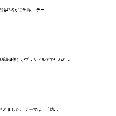
教諭43名がご出席。 テー…
修（聴講研修）がプラサベルデで行われ…
催されました。 テーマは、「幼…