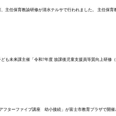
課主催、主任保育教諭研修が清水テルサで行われました。 主任保育
者局子ども未来課主催「令和7年度 放課後児童支援員等質向上研
第2回アフターファイブ講座 幼小接続」が富士市教育プラザで開